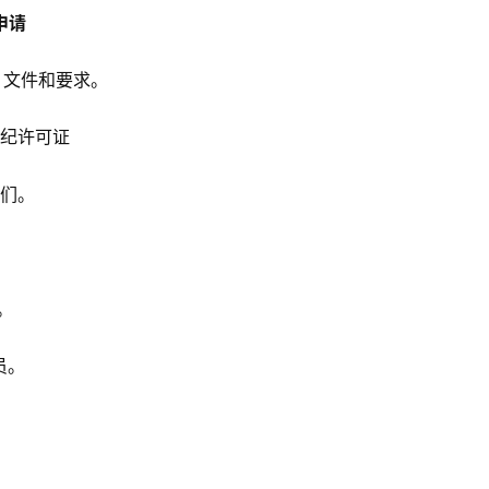
申请
息、文件和要求。
经纪许可证
我们。
。
员。