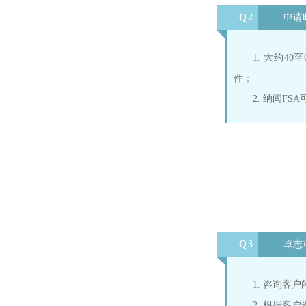
Q2
申请
1. 大约4
件；
2. 纳闽F
Q3
卓志
1. 咨询客
2. 根据客