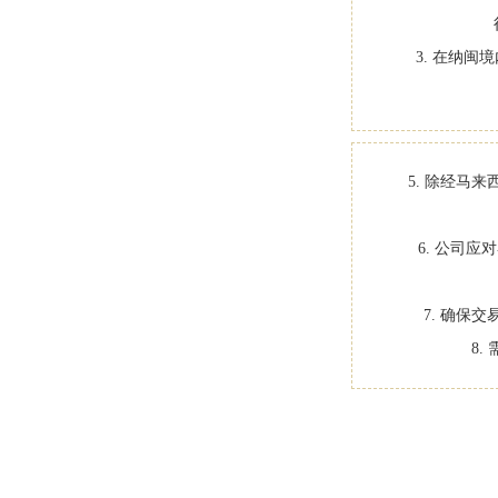
3. 在纳
5. 除经马
6. 公司
7. 确保
8