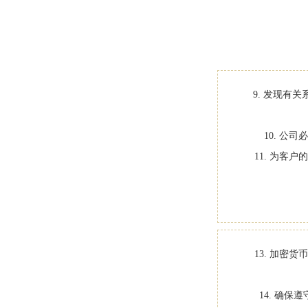
9. 发现有
10. 
11. 为
13. 加
14. 确