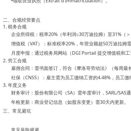
•
领取营业执照（
Extrait d’Immatriculation）。
二、合规经营要点
1. 税务合规
企业所得税：税率
20%（年利润≤30万迪拉姆）至31%（
增值税（
VAT）：标准税率20%，年营业额超50万迪拉姆
月度申报：通过税务局网站（
DGI Portail
提交增值税和工
2. 劳工合规
雇佣合同：需书面签订，符合《摩洛哥劳动法》（每周最
社保（
CNSS）：雇主需为员工缴纳工资的4.48%，员工缴纳
3. 年度义务
财务审计：股份有限公司（
SA）需年度审计，SARL/SA
年检更新：商业登记信息（如股东变更）需
30天内更新。
三、常见避坑
常见风险规避